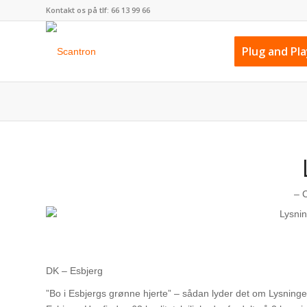
Kontakt os på tlf:
66 13 99 66
Plug and Pl
– 
DK – Esbjerg
”Bo i Esbjergs grønne hjerte” – sådan lyder det om Lysninge