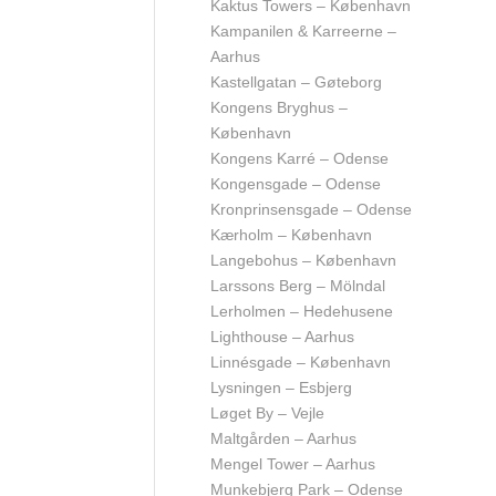
Kaktus Towers – København
Kampanilen & Karreerne –
Aarhus
Kastellgatan – Gøteborg
Kongens Bryghus –
København
Kongens Karré – Odense
Kongensgade – Odense
Kronprinsensgade – Odense
Kærholm – København
Langebohus – København
Larssons Berg – Mölndal
Lerholmen – Hedehusene
Lighthouse – Aarhus
Linnésgade – København
Lysningen – Esbjerg
Løget By – Vejle
Maltgården – Aarhus
Mengel Tower – Aarhus
Munkebjerg Park – Odense