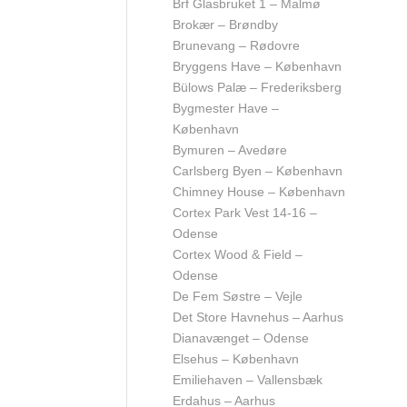
Brf Glasbruket 1 – Malmø
Brokær – Brøndby
Brunevang – Rødovre
Bryggens Have – København
Bülows Palæ – Frederiksberg
Bygmester Have –
København
Bymuren – Avedøre
Carlsberg Byen – København
Chimney House – København
Cortex Park Vest 14-16 –
Odense
Cortex Wood & Field –
Odense
De Fem Søstre – Vejle
Det Store Havnehus – Aarhus
Dianavænget – Odense
Elsehus – København
Emiliehaven – Vallensbæk
Erdahus – Aarhus