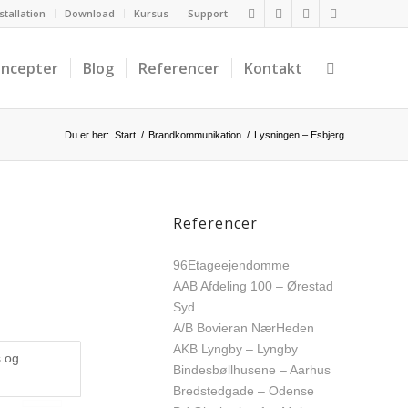
stallation
Download
Kursus
Support
ncepter
Blog
Referencer
Kontakt
Du er her:
Start
/
Brandkommunikation
/
Lysningen – Esbjerg
Referencer
96
Etageejendomme
AAB Afdeling 100 – Ørestad
Syd
A/B Bovieran NærHeden
AKB Lyngby – Lyngby
Bindesbøllhusene – Aarhus
Bredstedgade – Odense