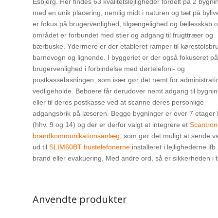
Esbjerg. Her findes 63 kvalitetslejligheder fordelt på 2 bygni
med en unik placering, nemlig midt i naturen og tæt på byliv
er fokus på brugervenlighed, tilgængelighed og fællesskab 
området er forbundet med stier og adgang til frugttræer og
bærbuske. Ydermere er der etableret ramper til kørestolsbr
barnevogn og lignende. I byggeriet er der også fokuseret på
brugervenlighed i forbindelse med dørtelefoni- og
postkasseløsningen, som især gør det nemt for administrati
vedligeholde. Beboere får derudover nemt adgang til bygni
eller til deres postkasse ved at scanne deres personlige
adgangsbrik på læseren. Begge bygninger er over 7 etager 
(hhv. 9 og 14) og der er derfor valgt at integrere et
Scantron
brandkommunikationsanlæg
, som gør det muligt at sende va
ud til
SLIM60BT hustelefonerne
installeret i lejlighederne if
brand eller evakuering. Med andre ord, så er sikkerheden i t
Anvendte produkter