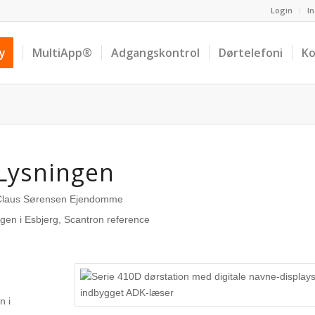
Login
In
ay
MultiApp®
Adgangskontrol
Dørtelefoni
Ko
Lysningen
Claus Sørensen Ejendomme
n i