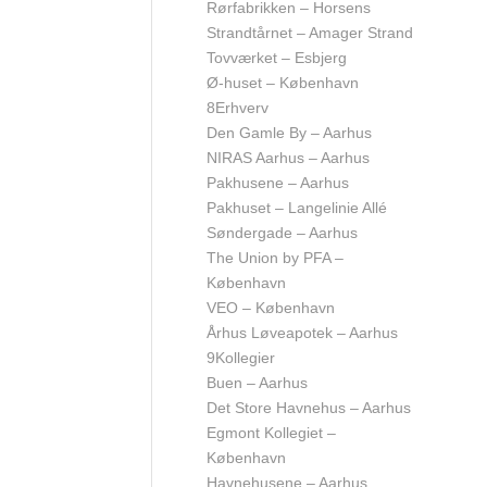
Rørfabrikken – Horsens
Strandtårnet – Amager Strand
Tovværket – Esbjerg
Ø-huset – København
8
Erhverv
Den Gamle By – Aarhus
NIRAS Aarhus – Aarhus
Pakhusene – Aarhus
Pakhuset – Langelinie Allé
Søndergade – Aarhus
The Union by PFA –
København
VEO – København
Århus Løveapotek – Aarhus
9
Kollegier
Buen – Aarhus
Det Store Havnehus – Aarhus
Egmont Kollegiet –
København
Havnehusene – Aarhus