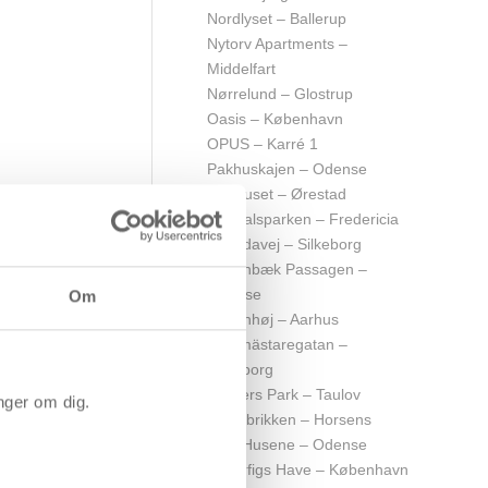
Nordlyset – Ballerup
Nytorv Apartments –
Middelfart
Nørrelund – Glostrup
Oasis – København
OPUS – Karré 1
Pakhuskajen – Odense
Porthuset – Ørestad
Randalsparken – Fredericia
Resedavej – Silkeborg
Rosenbæk Passagen –
Odense
Om
Rosenhøj – Aarhus
Rustmästaregatan –
Gøteborg
Rømers Park – Taulov
nger om dig.
Rørfabrikken – Horsens
HPL-Husene – Odense
Scherfigs Have – København