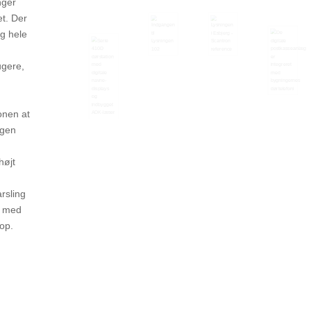
nger
et. Der
og hele
ugere,
onen at
ngen
højt
rsling
b. med
op.