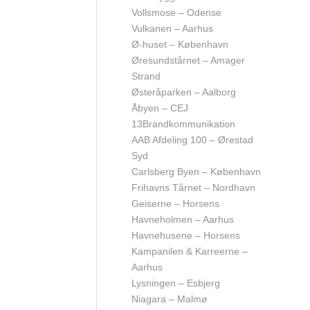
Vollsmose – Odense
Vulkanen – Aarhus
Ø-huset – København
Øresundstårnet – Amager
Strand
Østeråparken – Aalborg
Åbyen – CEJ
13
Brandkommunikation
AAB Afdeling 100 – Ørestad
Syd
Carlsberg Byen – København
Frihavns Tårnet – Nordhavn
Geiserne – Horsens
Havneholmen – Aarhus
Havnehusene – Horsens
Kampanilen & Karreerne –
Aarhus
Lysningen – Esbjerg
Niagara – Malmø