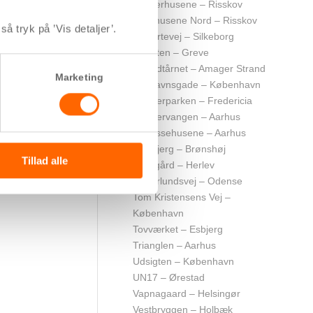
Selmerhusene – Risskov
Skovhusene Nord – Risskov
å tryk på ’Vis detaljer’.
Solsortevej – Silkeborg
Solviften – Greve
Strandtårnet – Amager Strand
Marketing
Sydhavnsgade – København
Sønderparken – Fredericia
Søndervangen – Aarhus
Terrassehusene – Aarhus
Tingbjerg – Brønshøj
Tillad alle
Toftegård – Herlev
Tolderlundsvej – Odense
Tom Kristensens Vej –
København
Tovværket – Esbjerg
Trianglen – Aarhus
Udsigten – København
UN17 – Ørestad
Vapnagaard – Helsingør
Vestbryggen – Holbæk