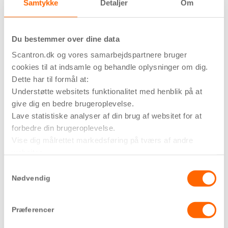
Samtykke
Detaljer
Om
Havneholmen –
Du bestemmer over dine data
Aarhus
Frihavns Tårnet –
Scantron.dk og vores samarbejdspartnere bruger
Nordhavn
cookies til at indsamle og behandle oplysninger om dig.
Dette har til formål at:
Understøtte websitets funktionalitet med henblik på at
give dig en bedre brugeroplevelse.
Lave statistiske analyser af din brug af websitet for at
forbedre din brugeroplevelse.
Vise dig målrettet markedsføring på tværs af andre
websites.
Et udvidet dørtelefonanlæg
Hvis du vil vide mere om formålene, og hvordan dine
Samtykkevalg
oplysninger bliver delt med tredjeparter, så tryk på ’Vis
Nødvendig
Brandkommunikationsanlægget består i sin enkelthed af et
detaljer’.
udvidet samtaleanlæg, hvilket betyder, at
Præferencer
brandmandspanelet er forbundet til en dørtelefon og
svarapparater. Der er to typer hustelefoner,
Stilux-B
(audio)