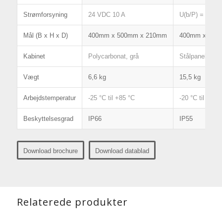
Strømforsyning
24 VDC 10 A
U(b/P) = +15
Mål (B x H x D)
400mm x 500mm x 210mm
400mm x 600
Kabinet
Polycarbonat, grå
Stålpanel, grå
Vægt
6,6 kg
15,5 kg
Arbejdstemperatur
-25 °C til +85 °C
-20 °C til +40 
Beskyttelsesgrad
IP66
IP55
Download brochure
Download datablad
Relaterede produkter