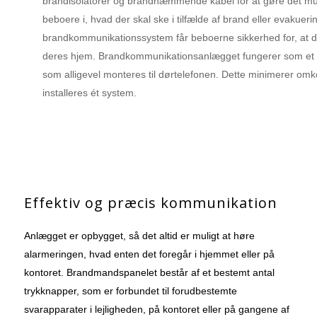
brandisolatorer og brandhæmmende kabel for at gøre det muli
beboere i, hvad der skal ske i tilfælde af brand eller evakuer
brandkommunikationssystem får beboerne sikkerhed for, at de 
deres hjem. Brandkommunikationsanlægget fungerer som et k
som alligevel monteres til dørtelefonen. Dette minimerer omkos
installeres ét system.
Effektiv og præcis kommunikation
Anlægget er opbygget, så det altid er muligt at høre
alarmeringen, hvad enten det foregår i hjemmet eller på
kontoret. Brandmandspanelet består af et bestemt antal
trykknapper, som er forbundet til forudbestemte
svarapparater i lejligheden, på kontoret eller på gangene af