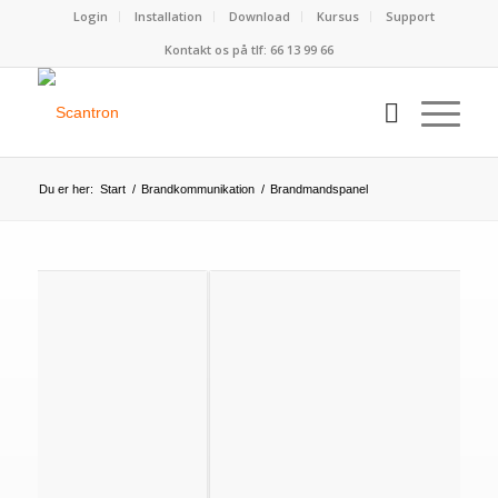
Login
Installation
Download
Kursus
Support
Kontakt os på tlf:
66 13 99 66
Du er her:
Start
/
Brandkommunikation
/
Brandmandspanel