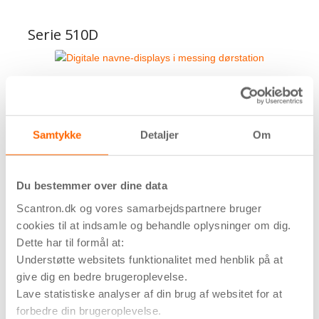
Serie 510D
Skræddersy din egen messing dørstation med digitale
navne-displays, der gør det nemt at opdatere
beboernavne ved til- og fraflytninger i ejendommen.
Dørstationen kan leveres i et planforsænket eller
Samtykke
Detaljer
Om
frembygget design med integreret adgangskontrol og
videokamera.
Du bestemmer over dine data
Udforsk
Scantron.dk og vores samarbejdspartnere bruger
cookies til at indsamle og behandle oplysninger om dig.
Dette har til formål at:
MIx
Understøtte websitets funktionalitet med henblik på at
give dig en bedre brugeroplevelse.
Lave statistiske analyser af din brug af websitet for at
Modulopbygget dørstation med digitalt display og
forbedre din brugeroplevelse.
mulighed for at betjene op til 1000 brugere/lejligheder pr.