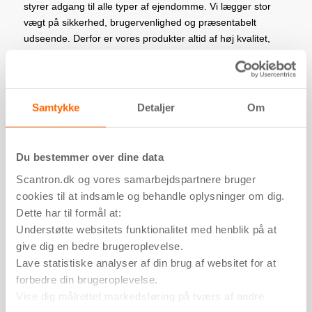
styrer adgang til alle typer af ejendomme. Vi lægger stor
vægt på sikkerhed, brugervenlighed og præsentabelt
udseende. Derfor er vores produkter altid af høj kvalitet,
baseret på den nyeste teknologi – udført i fornemt og
nutidigt design.
Scantron har siden starten af 80’erne udbudt professionelle
Samtykke
Detaljer
Om
løsninger inden for vores produktområde. Vi samarbejder
tæt med bygherrer, rådgivende ingeniører og installatører
om at etablere de mest attraktive løsninger for
Du bestemmer over dine data
ejendomsbesiddere og brugere.
Scantron.dk og vores samarbejdspartnere bruger
cookies til at indsamle og behandle oplysninger om dig.
Dette har til formål at:
Produkterne
Understøtte websitets funktionalitet med henblik på at
Vi bestræber os på at levere totalløsninger inden for
give dig en bedre brugeroplevelse.
adgangskontrol
,
dørtelefoni
og
Lave statistiske analyser af din brug af websitet for at
brandkommunikationsanlæg
, og for at være den mest
forbedre din brugeroplevelse.
attraktive leverandør på markedet. Vi baserer vores
Vise dig målrettet markedsføring på tværs af andre
løsninger på egen udvikling og egen produktion, samt på