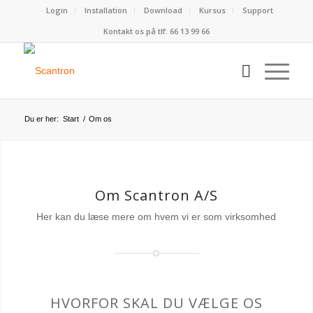
Login
Installation
Download
Kursus
Support
Kontakt os på tlf:
66 13 99 66
Du er her:
Start
/
Om os
Om Scantron A/S
Her kan du læse mere om hvem vi er som virksomhed
HVORFOR SKAL DU VÆLGE OS