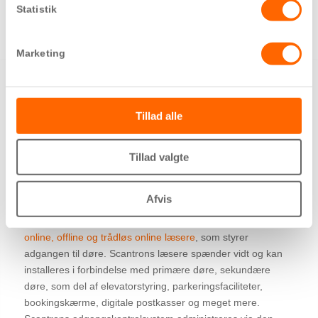
Nem administration i Nova software
Statistik
Åbnes med adgangsbrikker eller kort
Marketing
Tillad alle
Et komplet adgangssystem til
etageejendomme og erhverv
Tillad valgte
Scantron leverer et adgangskontrolsystem som er fleksibelt,
Afvis
sikkert og brugervenligt. Systemet inkluderer
Alpha
centralen
, som er hjernen til systemet. Hertil forbindes
online, offline og trådløs online læsere
, som styrer
adgangen til døre. Scantrons læsere spænder vidt og kan
installeres i forbindelse med primære døre, sekundære
døre, som del af elevatorstyring, parkeringsfaciliteter,
bookingskærme, digitale postkasser og meget mere.