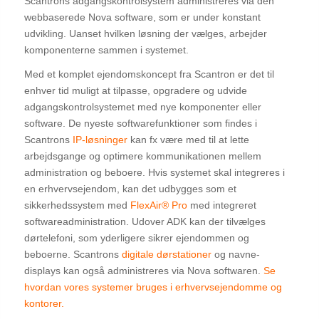
Scantrons adgangskontrolsystem administreres via den
webbaserede Nova software, som er under konstant
udvikling. Uanset hvilken løsning der vælges, arbejder
komponenterne sammen i systemet.
Med et komplet ejendomskoncept fra Scantron er det til
enhver tid muligt at tilpasse, opgradere og udvide
adgangskontrolsystemet med nye komponenter eller
software. De nyeste softwarefunktioner som findes i
Scantrons
IP-løsninger
kan fx være med til at lette
arbejdsgange og optimere kommunikationen mellem
administration og beboere. Hvis systemet skal integreres i
en erhvervsejendom, kan det udbygges som et
sikkerhedssystem med
FlexAir® Pro
med integreret
softwareadministration. Udover ADK kan der tilvælges
dørtelefoni, som yderligere sikrer ejendommen og
beboerne. Scantrons
digitale dørstationer
og navne-
displays kan også administreres via Nova softwaren.
Se
hvordan vores systemer bruges i erhvervsejendomme og
kontorer.