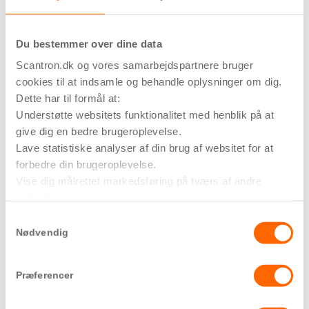
GSM Gateway
Du bestemmer over dine data
Få adgang med SMS eller opkald
Scantron.dk og vores samarbejdspartnere bruger
Intet behov for brikker/kort
Nem administration i Nova software
cookies til at indsamle og behandle oplysninger om dig.
Dette har til formål at:
Understøtte websitets funktionalitet med henblik på at
give dig en bedre brugeroplevelse.
Stand-alone SensoLock®
Lave statistiske analyser af din brug af websitet for at
forbedre din brugeroplevelse.
Selvstændig adgangskontrollæser
Vise dig målrettet markedsføring på tværs af andre
Programmeres separat
websites.
Åbnes med adgangsbrikker eller kort
Hvis du vil vide mere om formålene, og hvordan dine
Samtykkevalg
oplysninger bliver delt med tredjeparter, så tryk på ’Vis
Nødvendig
detaljer’.
Racklås
Præferencer
Elektronisk sikring af serverrum