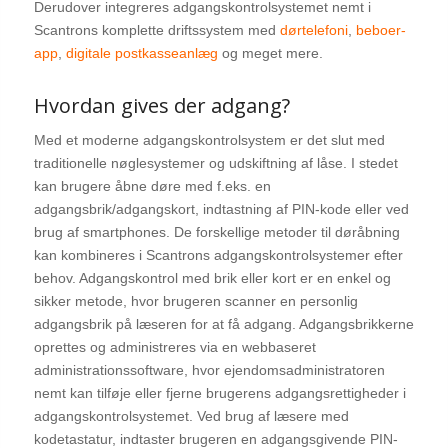
Derudover integreres adgangskontrolsystemet nemt i
Scantrons komplette driftssystem med
dørtelefoni
,
beboer-
app
,
digitale postkasseanlæg
og meget mere.
Hvordan gives der adgang?
Med et moderne adgangskontrolsystem er det slut med
traditionelle nøglesystemer og udskiftning af låse. I stedet
kan brugere åbne døre med f.eks. en
adgangsbrik/adgangskort, indtastning af PIN-kode eller ved
brug af smartphones. De forskellige metoder til døråbning
kan kombineres i Scantrons adgangskontrolsystemer efter
behov. Adgangskontrol med brik eller kort er en enkel og
sikker metode, hvor brugeren scanner en personlig
adgangsbrik på læseren for at få adgang. Adgangsbrikkerne
oprettes og administreres via en webbaseret
administrationssoftware, hvor ejendomsadministratoren
nemt kan tilføje eller fjerne brugerens adgangsrettigheder i
adgangskontrolsystemet. Ved brug af læsere med
kodetastatur, indtaster brugeren en adgangsgivende PIN-