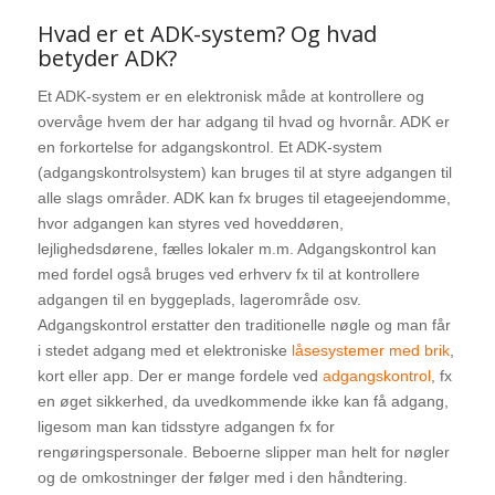
Hvad er et ADK-system? Og hvad
betyder ADK?
Et ADK-system er en elektronisk måde at kontrollere og
overvåge hvem der har adgang til hvad og hvornår. ADK er
en forkortelse for adgangskontrol. Et ADK-system
(adgangskontrolsystem) kan bruges til at styre adgangen til
alle slags områder. ADK kan fx bruges til etageejendomme,
hvor adgangen kan styres ved hoveddøren,
lejlighedsdørene, fælles lokaler m.m. Adgangskontrol kan
med fordel også bruges ved erhverv fx til at kontrollere
adgangen til en byggeplads, lagerområde osv.
Adgangskontrol erstatter den traditionelle nøgle og man får
i stedet adgang med et elektroniske
låsesystemer med brik
,
kort eller app. Der er mange fordele ved
adgangskontrol
, fx
en øget sikkerhed, da uvedkommende ikke kan få adgang,
ligesom man kan tidsstyre adgangen fx for
rengøringspersonale. Beboerne slipper man helt for nøgler
og de omkostninger der følger med i den håndtering.