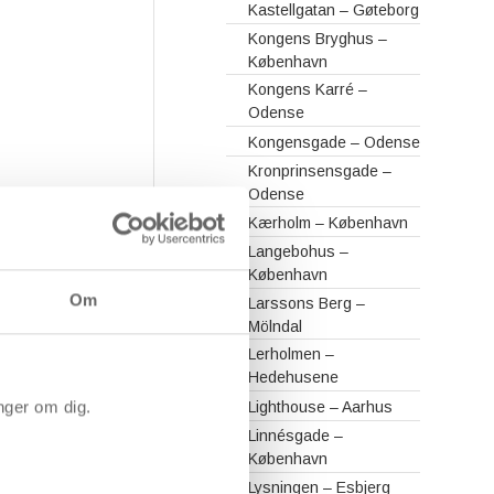
Kastellgatan – Gøteborg
Kongens Bryghus –
København
Kongens Karré –
Odense
Kongensgade – Odense
Kronprinsensgade –
Odense
Kærholm – København
Langebohus –
København
Om
Larssons Berg –
Mölndal
Lerholmen –
Hedehusene
nger om dig.
Lighthouse – Aarhus
Linnésgade –
København
Lysningen – Esbjerg