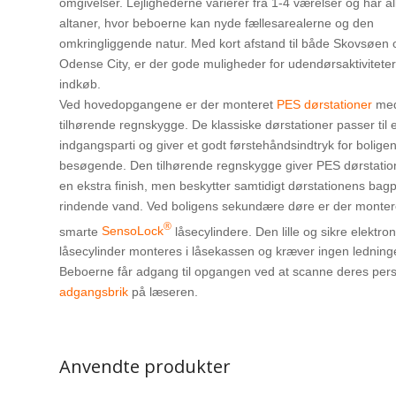
omgivelser. Lejlighederne varierer fra 1-4 værelser og har al
altaner, hvor beboerne kan nyde fællesarealerne og den
omkringliggende natur. Med kort afstand til både Skovsøen 
Odense City, er der gode muligheder for udendørsaktivitete
indkøb.
Ved hovedopgangene er der monteret
PES dørstationer
me
tilhørende regnskygge. De klassiske dørstationer passer til e
indgangsparti og giver et godt førstehåndsindtryk for bolige
besøgende. Den tilhørende regnskygge giver PES dørstatio
en ekstra finish, men beskytter samtidigt dørstationens bagp
rindende vand. Ved boligens sekundære døre er der monter
®
smarte
SensoLock
låsecylindere. Den lille og sikre elektro
låsecylinder monteres i låsekassen og kræver ingen ledning
Beboerne får adgang til opgangen ved at scanne deres pers
adgangsbrik
på læseren.
Anvendte produkter