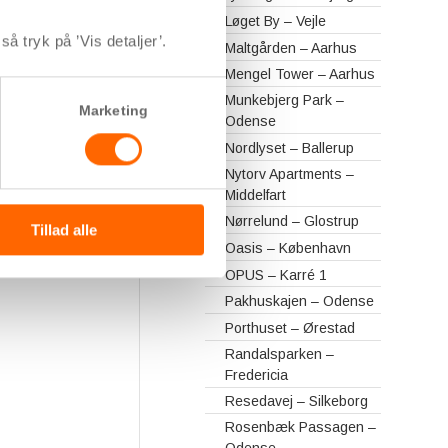
Løget By – Vejle
å tryk på ’Vis detaljer’.
Maltgården – Aarhus
Mengel Tower – Aarhus
Munkebjerg Park –
Marketing
Odense
Nordlyset – Ballerup
Nytorv Apartments –
Middelfart
Nørrelund – Glostrup
Tillad alle
Oasis – København
OPUS – Karré 1
Pakhuskajen – Odense
Porthuset – Ørestad
Randalsparken –
Fredericia
Resedavej – Silkeborg
Rosenbæk Passagen –
Odense