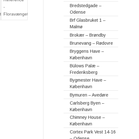
Bredstedgade –
Odense
Brf Glasbruket 1 –
Malmø
Brokær – Brøndby
Brunevang – Rødovre
Bryggens Have –
København
Bülows Palæ –
Frederiksberg
Bygmester Have –
København
Bymuren – Avedøre
Carlsberg Byen –
København
Chimney House –
København
Cortex Park Vest 14-16
– Odense