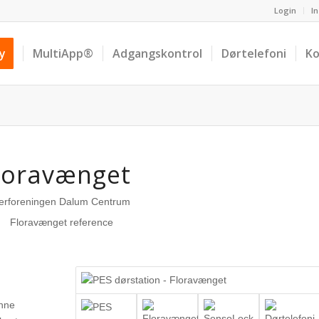
Login
In
ay
MultiApp®
Adgangskontrol
Dørtelefoni
Ko
loravænget
jerforeningen Dalum Centrum
ønne