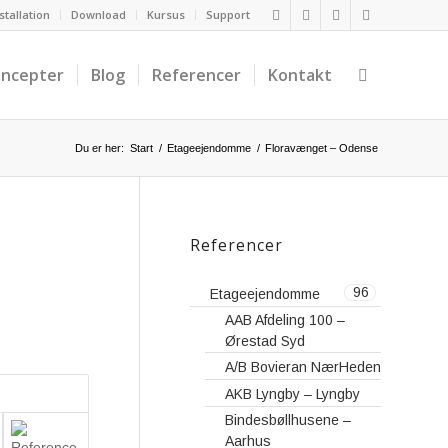
stallation
Download
Kursus
Support
ncepter
Blog
Referencer
Kontakt
Du er her:
Start
/
Etageejendomme
/
Floravænget – Odense
Referencer
96
Etageejendomme
AAB Afdeling 100 –
Ørestad Syd
A/B Bovieran NærHeden
AKB Lyngby – Lyngby
Bindesbøllhusene –
Aarhus