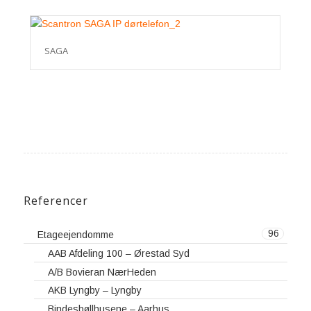
SAGA
Referencer
96
Etageejendomme
AAB Afdeling 100 – Ørestad Syd
A/B Bovieran NærHeden
AKB Lyngby – Lyngby
Bindesbøllhusene – Aarhus