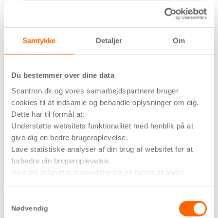
Munkebjerg Park – Odense
Nordlyset – Ballerup
Nytorv Apartments – Middelfart
Samtykke
Detaljer
Om
Nørrelund – Glostrup
Oasis – København
OPUS – Karré 1
Du bestemmer over dine data
Pakhuskajen – Odense
Scantron.dk og vores samarbejdspartnere bruger
Porthuset – Ørestad
cookies til at indsamle og behandle oplysninger om dig.
Randalsparken – Fredericia
Dette har til formål at:
Resedavej – Silkeborg
Understøtte websitets funktionalitet med henblik på at
give dig en bedre brugeroplevelse.
Rosenbæk Passagen – Odense
Lave statistiske analyser af din brug af websitet for at
Rosenhøj – Aarhus
forbedre din brugeroplevelse.
Rustmästaregatan – Gøteborg
Vise dig målrettet markedsføring på tværs af andre
Rømers Park – Taulov
websites.
Rørfabrikken – Horsens
Hvis du vil vide mere om formålene, og hvordan dine
Samtykkevalg
HPL-Husene – Odense
oplysninger bliver delt med tredjeparter, så tryk på ’Vis
Nødvendig
Scherfigs Have – København