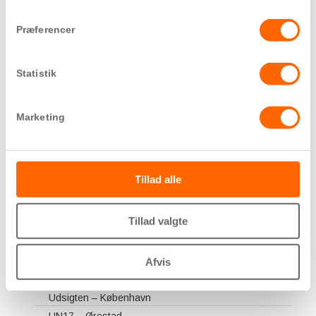
detaljer’.
Selmerhusene – Risskov
Præferencer
Skovhusene Nord – Risskov
Solsortevej – Silkeborg
Solviften – Greve
Statistik
Strandtårnet – Amager Strand
Sydhavnsgade – København
Marketing
Sønderparken – Fredericia
Søndervangen – Aarhus
Terrassehusene – Aarhus
Tillad alle
Tingbjerg – Brønshøj
Toftegård – Herlev
Tillad valgte
Tolderlundsvej – Odense
Tom Kristensens Vej – København
Tovværket – Esbjerg
Afvis
Trianglen – Aarhus
Udsigten – København