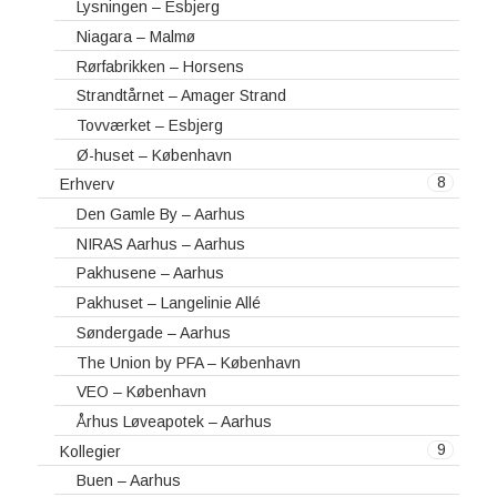
Lysningen – Esbjerg
Niagara – Malmø
Rørfabrikken – Horsens
Strandtårnet – Amager Strand
Tovværket – Esbjerg
Ø-huset – København
8
Erhverv
Den Gamle By – Aarhus
NIRAS Aarhus – Aarhus
Pakhusene – Aarhus
Pakhuset – Langelinie Allé
Søndergade – Aarhus
The Union by PFA – København
VEO – København
Århus Løveapotek – Aarhus
9
Kollegier
Buen – Aarhus