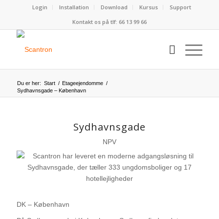
Login
Installation
Download
Kursus
Support
Kontakt os på tlf:
66 13 99 66
Du er her:
Start
/
Etageejendomme
/
Sydhavnsgade – København
Sydhavnsgade
NPV
DK – København