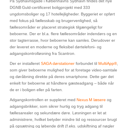
På Sydhavnsgade i Københavns Sydhavn findes det nye
DGNB Guld‑certificeret boligprojekt med 333
ungdomsboliger og 17 hotellejligheder. Byggeriet er opført
med fokus på fællesskab og brugervenlighed, så
fællesområder er placeret strategisk tilgængeligt for
beboerne. Der er bl.a. flere fællesområder indendørs og en
stor tagterrasse, hvor beboerne kan samles. Derudover er
der leveret en moderne og fleksibel dørtelefoni- og
adgangskontrolløsning fra Scantron.
Der er installeret
SAGA dørstationer
forbundet til
MultiApp®
,
som giver beboerne mulighed for at foretage video‑samtale
og døråbning direkte på deres smartphone. Dette gør det
enkelt for beboerne at håndtere gæsteadgang – både når
de er i boligen eller på farten.
Adgangskontrollen er suppleret med
Nexus M læsere
og
adgangsbrikker, som sikrer hurtig og tryg adgang til
fællesarealer og sekundære døre. Løsningen er let at
administrere, hvilket betyder mindre tid og ressourcer brugt
på opsætning og løbende drift (f.eks. udskiftning af nøgler