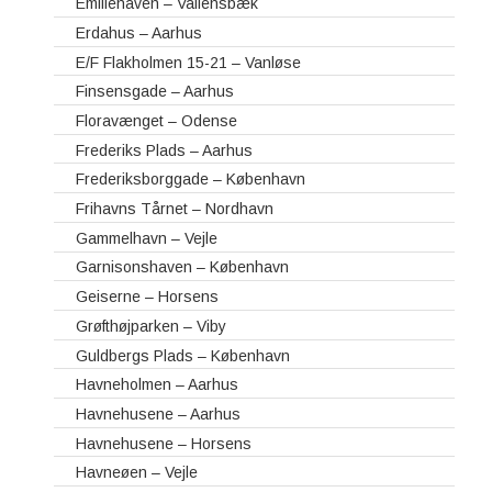
Emiliehaven – Vallensbæk
Erdahus – Aarhus
E/F Flakholmen 15-21 – Vanløse
Finsensgade – Aarhus
Floravænget – Odense
Frederiks Plads – Aarhus
Frederiksborggade – København
Frihavns Tårnet – Nordhavn
Gammelhavn – Vejle
Garnisonshaven – København
Geiserne – Horsens
Grøfthøjparken – Viby
Guldbergs Plads – København
Havneholmen – Aarhus
Havnehusene – Aarhus
Havnehusene – Horsens
Havneøen – Vejle