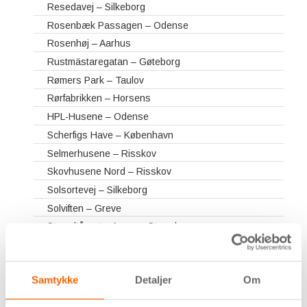
Resedavej – Silkeborg
Rosenbæk Passagen – Odense
Rosenhøj – Aarhus
Rustmästaregatan – Gøteborg
Rømers Park – Taulov
Rørfabrikken – Horsens
HPL-Husene – Odense
Scherfigs Have – København
Selmerhusene – Risskov
Skovhusene Nord – Risskov
Solsortevej – Silkeborg
Solviften – Greve
Strandtårnet – Amager Strand
Sydhavnsgade – København
Sønderparken – Fredericia
Samtykke
Detaljer
Om
Søndervangen – Aarhus
Terrassehusene – Aarhus