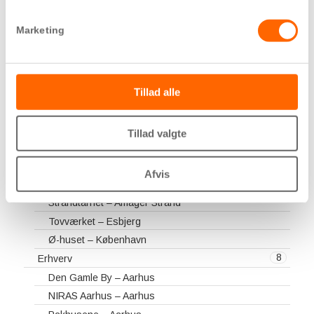
AAB Afdeling 100 – Ørestad Syd
Marketing
Carlsberg Byen – København
Frihavns Tårnet – Nordhavn
Geiserne – Horsens
Havneholmen – Aarhus
Tillad alle
Havnehusene – Horsens
Kampanilen & Karreerne – Aarhus
Tillad valgte
Lysningen – Esbjerg
Niagara – Malmø
Afvis
Rørfabrikken – Horsens
Strandtårnet – Amager Strand
Tovværket – Esbjerg
Ø-huset – København
8
Erhverv
Den Gamle By – Aarhus
NIRAS Aarhus – Aarhus