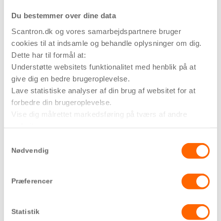
Tingbjerg – Brønshøj
Du bestemmer over dine data
Toftegård – Herlev
Scantron.dk og vores samarbejdspartnere bruger
Tolderlundsvej – Odense
cookies til at indsamle og behandle oplysninger om dig.
Tom Kristensens Vej – København
Dette har til formål at:
Tovværket – Esbjerg
Understøtte websitets funktionalitet med henblik på at
Trianglen – Aarhus
give dig en bedre brugeroplevelse.
Udsigten – København
Lave statistiske analyser af din brug af websitet for at
UN17 – Ørestad
forbedre din brugeroplevelse.
Vapnagaard – Helsingør
Vise dig målrettet markedsføring på tværs af andre
websites.
Vestbryggen – Holbæk
Hvis du vil vide mere om formålene, og hvordan dine
Vollsmose – Odense
Samtykkevalg
oplysninger bliver delt med tredjeparter, så tryk på ’Vis
Nødvendig
Vulkanen – Aarhus
detaljer’.
Ø-huset – København
Øresundstårnet – Amager Strand
Præferencer
Østeråparken – Aalborg
Åbyen – CEJ
Statistik
13
Brandkommunikation