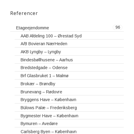
Referencer
96
Etageejendomme
AAB Afdeling 100 – Ørestad Syd
A/B Bovieran NærHeden
AKB Lyngby – Lyngby
Bindesbøllhusene – Aarhus
Bredstedgade – Odense
Brf Glasbruket 1 – Malmø
Brokær – Brøndby
Brunevang – Rødovre
Bryggens Have – København
Bülows Palæ – Frederiksberg
Bygmester Have – København
Bymuren – Avedøre
Carlsberg Byen – København