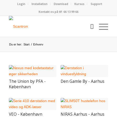
Login
Installation
Download
Kursus
Support
Kontakt os på tlf:
66 13 99 66
Du er her:
Start
/
Erhverv
The Union by PFA -
Den Gamle By - Aarhus
København
VEO - København
NIRAS Aarhus - Aarhus