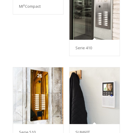
x
MI
Compact
Serie 410
Serie 510
SLIM60T