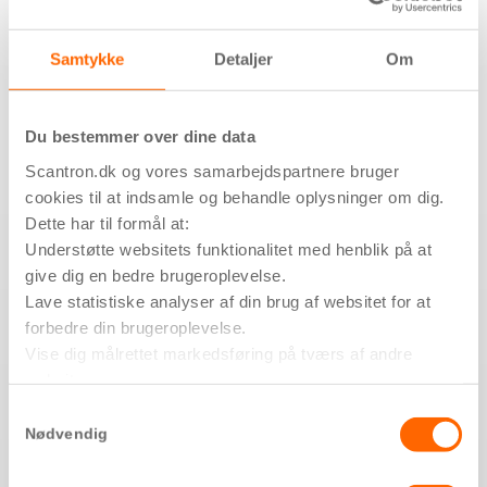
Tekniske specifikationer
Samtykke
Detaljer
Om
Du bestemmer over dine data
Antal valgfrie ringetoner – (opgangs- og lejlighedsdør), internt opkald
Scantron.dk og vores samarbejdspartnere bruger
Regulering af ringevolumen og samtalevolumen
cookies til at indsamle og behandle oplysninger om dig.
Dette har til formål at:
Medhørsspærre & Medsespærre
Understøtte websitets funktionalitet med henblik på at
give dig en bedre brugeroplevelse.
Dimensioner på hustelefon (B x H x D)
Lave statistiske analyser af din brug af websitet for at
forbedre din brugeroplevelse.
Natafbryder med rød diodevisning
Vise dig målrettet markedsføring på tværs af andre
websites.
Ved opkald tændes grøn diode
Hvis du vil vide mere om formålene, og hvordan dine
Samtykkevalg
oplysninger bliver delt med tredjeparter, så tryk på ’Vis
Nødvendig
Dørautomatik
detaljer’.