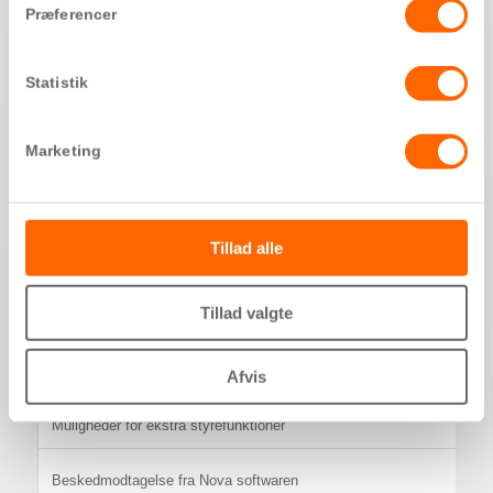
Størrelse på videoskærm
Præferencer
Knap med omskifter til aktivering af kamera, dørstationer eller ekste
Statistik
Kontrast og lysregulering på billede
Marketing
Lystændingsknap
Antal frit programmerbare knapper til styring af andet udstyr
Tillad alle
Mulighed for bordkonsol
Tillad valgte
Diodevisning ved optaget samtalekanal
Afvis
Internt opkald
Muligheder for ekstra styrefunktioner
Beskedmodtagelse fra Nova softwaren