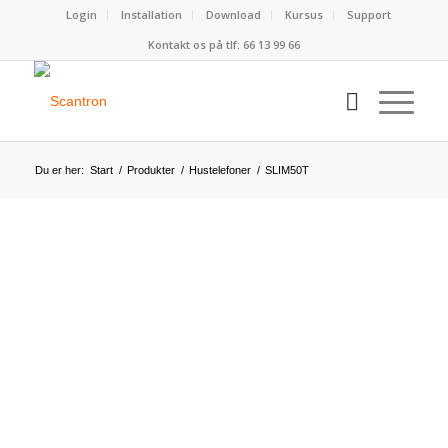
Login
Installation
Download
Kursus
Support
Kontakt os på tlf:
66 13 99 66
Du er her:
Start
/
Produkter
/
Hustelefoner
/
SLIM50T