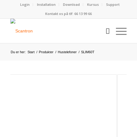
Login
Installation
Download
Kursus
Support
Kontakt os på tlf:
66 13 99 66
Du er her:
Start
/
Produkter
/
Hustelefoner
/
SLIM60T