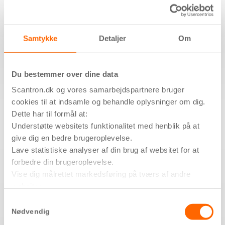
automatisk slettes, hvis dette ikke gøres manuelt af
brugeren, efterhånden som de bliver læst. For at gøre brug
af denne funktion, er det imidlertid nødvendigt, at
Samtykke
Detaljer
Om
administrator har adgang til Scantrons
Nova software
.
Du bestemmer over dine data
Scantron.dk og vores samarbejdspartnere bruger
cookies til at indsamle og behandle oplysninger om dig.
Dette har til formål at:
Understøtte websitets funktionalitet med henblik på at
give dig en bedre brugeroplevelse.
Tekniske specifikationer
Lave statistiske analyser af din brug af websitet for at
forbedre din brugeroplevelse.
Vise dig målrettet markedsføring på tværs af andre
Antal valgfrie ringetoner – (opgangs- og lejlighedsdør), internt opkald
websites.
Hvis du vil vide mere om formålene, og hvordan dine
Samtykkevalg
Regulering af ringevolumen og samtalevolumen
oplysninger bliver delt med tredjeparter, så tryk på ’Vis
Nødvendig
detaljer’.