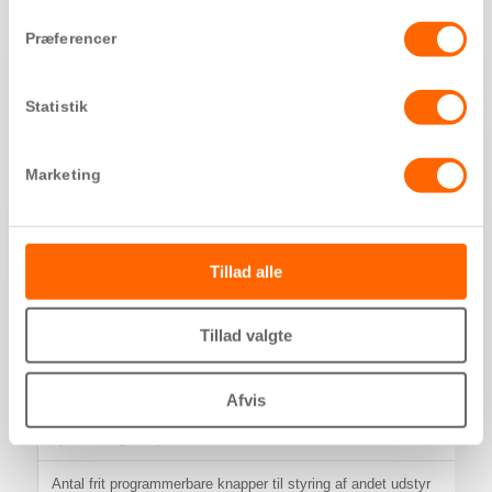
Medhørsspærre & Medsespærre
Præferencer
Dimensioner (B x H x D)
Statistik
Natafbryder med rød diodevisning
Ved opkald tændes grøn diode
Marketing
Dørautomatik
Tillad alle
Størrelse på videoskærm
Knap med omskifter til aktivering af kamera, dørstationer eller ekste
Tillad valgte
Kontrast og lysregulering på billede
Afvis
Lystændingsknap
Antal frit programmerbare knapper til styring af andet udstyr